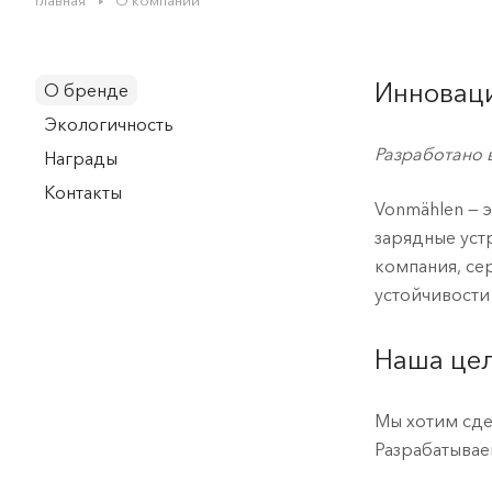
Главная
О компании
Инноваци
О бренде
Экологичность
Разработано 
Награды
Контакты
Vonmählen — 
зарядные уст
компания, се
устойчивости
Наша це
Мы хотим сде
Разрабатывае