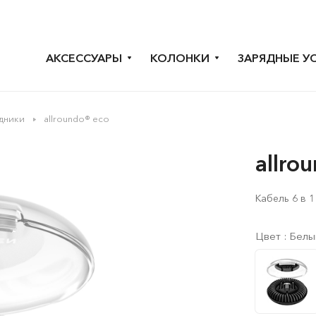
АКСЕССУАРЫ
КОЛОНКИ
ЗАРЯДНЫЕ У
дники
allroundo® eco
allro
Кабель 6 в 
Цвет :
Белы