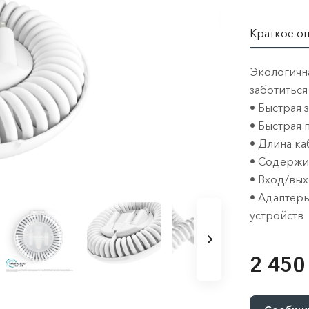
Краткое о
Экологична
заботиться
• Быстрая 
• Быстрая 
• Длина ка
• Содержи
• Вход/вы
• Адаптеры
устройств
2 450