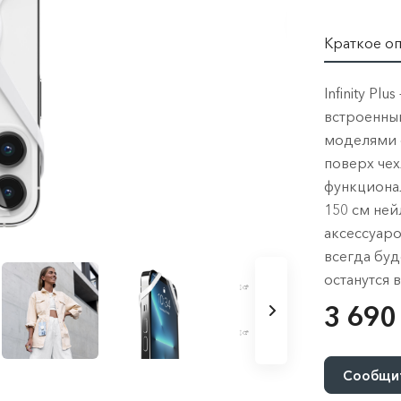
Краткое о
Infinity P
встроенны
моделями 
поверх чехл
функциона
150 см ней
аксессуаро
всегда буд
останутся 
3 690
Сообщит