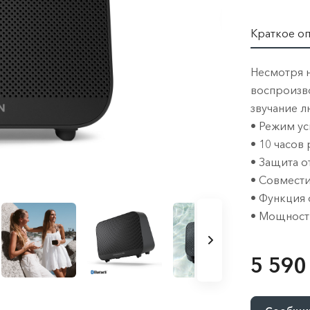
Краткое о
Несмотря 
воспроизво
звучание 
• Режим ус
• 10 часов
• Защита о
• Совместим
• Функция 
• Мощность
5 590