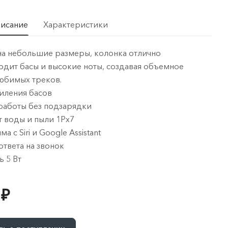
писание
Характеристики
на небольшие размеры, колонка отлично
дит басы и высокие ноты, создавая объемное
любимых треков.
иления басов
 работы без подзарядки
т воды и пыли 1Рх7
а с Siri и Google Assistant
ответа на звонок
 5 Вт
 ₽